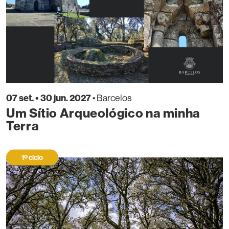
07 set. • 30 jun. 2027
• Barcelos
Um Sítio Arqueológico na minha
Terra
1º ciclo