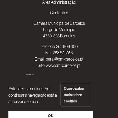
Área Administração
Contactos
Câmara Municipal de Barcelos
Largo do Município
4750-323 Barcelos
Telefone:
253 809 600
Fax: 253 821 263
Email:
geral@cm-barcelos.pt
Site:
www.cm-barcelos.pt
Este site usa cookies. Ao
Quero saber
continuar a navegação está a
mais sobre
autorizar o seu uso.
cookies
OK