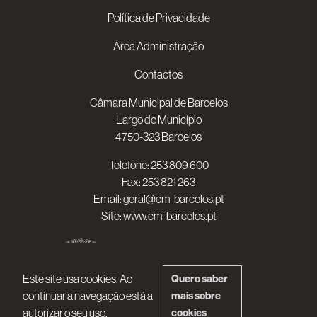
Política de Privacidade
Área Administração
Contactos
Câmara Municipal de Barcelos
Largo do Município
4750-323 Barcelos
Telefone:
253 809 600
Fax: 253 821 263
Email:
geral@cm-barcelos.pt
Site:
www.cm-barcelos.pt
Este site usa cookies. Ao
Quero saber
continuar a navegação está a
mais sobre
autorizar o seu uso.
cookies