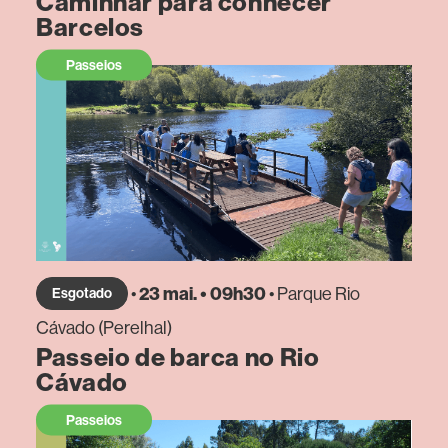
Caminhar para conhecer
Barcelos
Passeios
•
23 mai. • 09h30
• Parque Rio
Esgotado
Cávado (Perelhal)
Passeio de barca no Rio
Cávado
Passeios