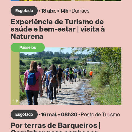
•
18 abr. • 14h
• Durrães
Esgotado
Experiência de Turismo de
saúde e bem-estar | visita à
Naturena
Passeios
•
16 mai. • 08h30
• Posto de Turismo
Esgotado
Por terras de Barqueiros |