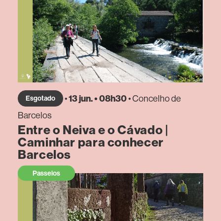
•
13 jun. • 08h30
• Concelho de
Esgotado
Barcelos
Entre o Neiva e o Cávado |
Caminhar para conhecer
Barcelos
Passeios