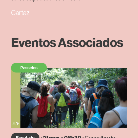
Cartaz
Eventos Associados
Passeios
•
21 mar. • 08h30
• Concelho de
Esgotado